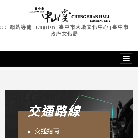
臺中市中
進
入
主
:::
網站導覽
English
臺中市大墩文化中心
臺中市
|
|
|
|
要
政府文化局
內
容
:::
交通路線
交通指南