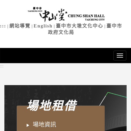
臺中市中
進
入
主
:::
網站導覽
English
臺中市大墩文化中心
臺中市
|
|
|
|
要
政府文化局
內
容
:::
場地租借
場地資訊