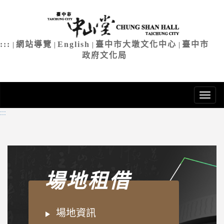
臺中市中
進
入
主
:::
網站導覽
English
臺中市大墩文化中心
臺中市
|
|
|
|
要
政府文化局
內
容
:::
場地租借
場地資訊