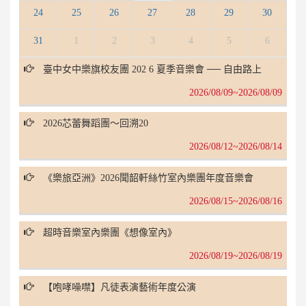
24
25
26
27
28
29
30
31
1
2
3
4
5
6
演
臺中女中樂旗校友團 202 6 夏季音樂會 ── 自由路上
演
出
出
2026/08/09~2026/08/09
名
日
稱
期
2026芯蕾舞蹈團～回溯20
2026/08/12~2026/08/14
《樂旅亞洲》2026聞韶軒絲竹室內樂團年度音樂會
2026/08/15~2026/08/16
超時音樂室內樂團《想像室內》
2026/08/19~2026/08/19
【咆哮噪噤】凡徒表演藝術年度公演