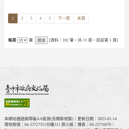
1
2
3
4
5
下一頁
末頁
每頁
筆
送出
[
資料
：102
筆
，
共
11
頁
，
目前第
1
頁
]
本網站通過無障礙AA檢測(另開新視窗)｜更新日期：2025-01-14
場地租借：04-23727311分機311 郭小姐｜傳真：04-23716076｜