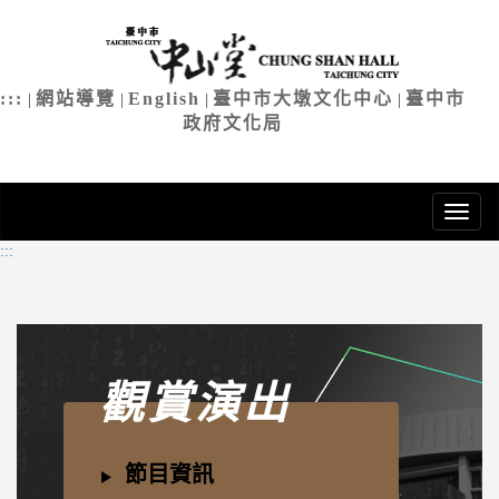
臺中市中
進
入
主
:::
網站導覽
English
臺中市大墩文化中心
臺中市
|
|
|
|
要
政府文化局
內
容
:::
觀賞演出
節目資訊