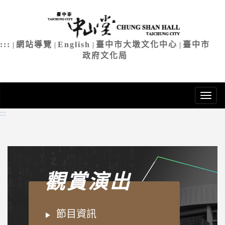
臺中市中
進
入
主
:::
網站導覽
English
臺中市大墩文化中心
臺中市
|
|
|
|
要
政府文化局
內
容
:::
觀賞演出
節目資訊