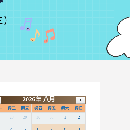
2026年 八月
一
週二
週三
週四
週五
週六
週日
7
28
29
30
31
1
2
4
5
6
7
8
9