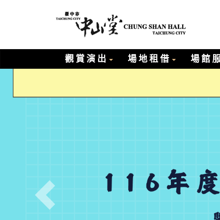
臺中市
進
入
主
要
觀賞演出
場地租借
場館
內
容
Previous