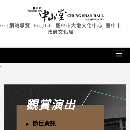
臺中市中
進
入
主
:::
網站導覽
English
臺中市大墩文化中心
臺中市
|
|
|
|
要
政府文化局
內
容
:::
觀賞演出
節目資訊